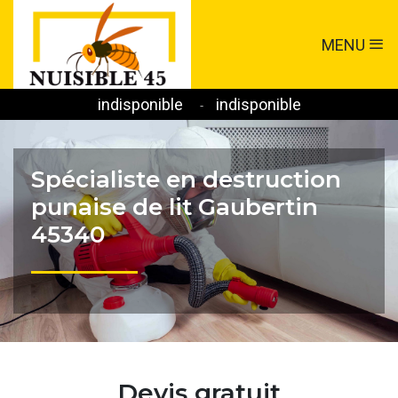
MENU
indisponible
indisponible
-
Spécialiste en destruction
punaise de lit Gaubertin
45340
Devis gratuit