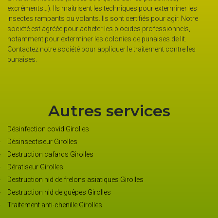
ues pour exterminer les
vise à détruire les insectes. Une autre sera 
rtifiés pour agir. Notre
les insectes ont bel et bien disparu. Sinon, u
cides professionnels,
appliqué. Pour plus d’informations, contactez
de punaises de lit.
Girolles
e traitement contre les
Autres services
Désinfection covid Girolles
Désinsectiseur Girolles
Destruction cafards Girolles
Dératiseur Girolles
Destruction nid de frelons asiatiques Girolles
Destruction nid de guêpes Girolles
Traitement anti-chenille Girolles