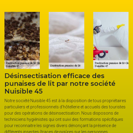
cace des
Punaises de lit : faites a
otre société
Nuisible 45, une entrepr
désinsectisation à Girol
ition de tous propriétaires
Si vous avez la confirmation que des punaise
e et accueils des touristes
presentes chez vous, il est conseillé de faire
on. Nous disposons de
d’un professionnel en lutte contre ces insecte
es formations spécifiques
45 est un professionnel à appeler. Cette entre
nçant la présence de
désinsectisation dispose de moyens humains
ur les personnes,
lutter efficacement contre les punaises. Une 