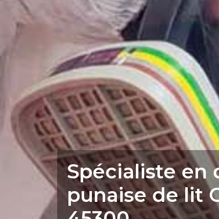
Spécialiste en
punaise de lit 
45300