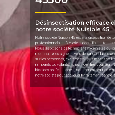
Désinsectisation efficace d
notre société Nuisible 45
Notre société Nuisible 45 est à la disposition de to
professionnels d’hôtellerie et accueils des touris
Nous disposons de techniciens hygiénistes qui on
reconnaitre les signes divers dénonçant la présenc
sur les personnes, excréments…). Ils maitrisent le
rampants ou volants. Ils sont certifiés pour agir. 
biocides professionnels, notamment pour extermin
notre société pour appliquer le traitement contre l