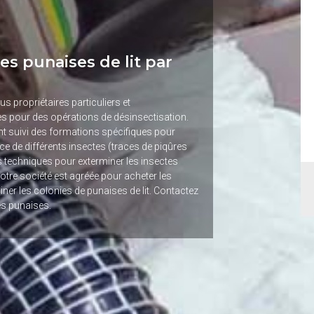
es punaises de lit par
us propriétaires particuliers et
tes pour des opérations de désinsectisation.
t suivi des formations spécifiques pour
e de différents insectes (traces de piqûres
s techniques pour exterminer les insectes
Notre société est agréée pour acheter les
er les colonies de punaises de lit. Contactez
es punaises.