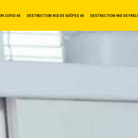
ON COVID 45
DESTRUCTION NID DE GUÊPES 45
DESTRUCTION NID DE FREL