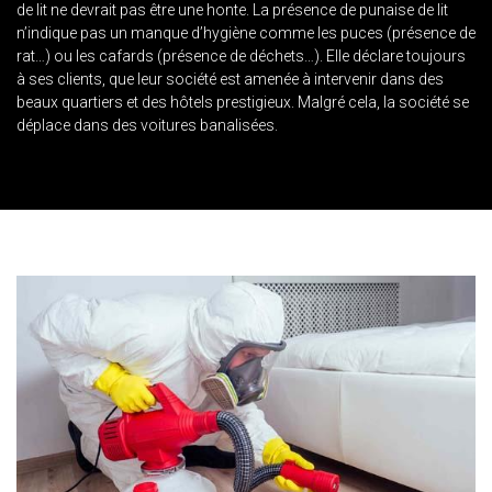
de lit ne devrait pas être une honte. La présence de punaise de lit
n’indique pas un manque d’hygiène comme les puces (présence de
rat…) ou les cafards (présence de déchets…). Elle déclare toujours
à ses clients, que leur société est amenée à intervenir dans des
beaux quartiers et des hôtels prestigieux. Malgré cela, la société se
déplace dans des voitures banalisées.