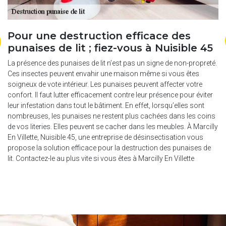
e
Pour une destruction efficace des
P
n
punaises de lit ; fiez-vous à Nuisible 45
4
à
La présence des punaises de lit n’est pas un signe de non-propreté.
Ces insectes peuvent envahir une maison même si vous êtes
Si
soigneux de vote intérieur. Les punaises peuvent affecter votre
pr
confort. Il faut lutter efficacement contre leur présence pour éviter
d’
leur infestation dans tout le bâtiment. En effet, lorsqu’elles sont
e
Vi
nombreuses, les punaises ne restent plus cachées dans les coins
ur
de
de vos literies. Elles peuvent se cacher dans les meubles. À Marcilly
n
lu
En Villette, Nuisible 45, une entreprise de désinsectisation vous
i
vi
propose la solution efficace pour la destruction des punaises de
ra
le
lit. Contactez-le au plus vite si vous êtes à Marcilly En Villette
ap
Ma