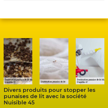
Divers produits pour stopper les
E
punaises de lit avec la société
d
Nuisible 45
l