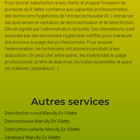
de
Pour donner satisfaction à ses clients et stopper l’invasion de
L’
punaises de lit faites confiance aux capacités professionnelles
dé
de
des techniciens hygiénistes de l’entreprise Nuisible 45. L’entreprise
Po
est spécialisée en opération de désinsectisation et de désinfection.
li
de
Elle est agréée par l’administration de tutelle. Ses interventions sont
mi
assurées par des techniciens hygiénistes certifiés pour manipuler
pr
ns,
des poisons à usage des professionnels. Pour assurer
œu
ée.
l’extermination, les techniciens ont plusieurs produits à leur
tr
de
disposition. On peut citer, entre autres, les insecticides à usage
En
ly
professionnel, la terre de diatomée, les huiles essentielles et aussi
pl
les matériels (aspirateurs…).
En
Autres services
Désinfection covid Marcilly En Villette
Désinsectiseur Marcilly En Villette
Destruction cafards Marcilly En Villette
Dératiseur Marcilly En Villette