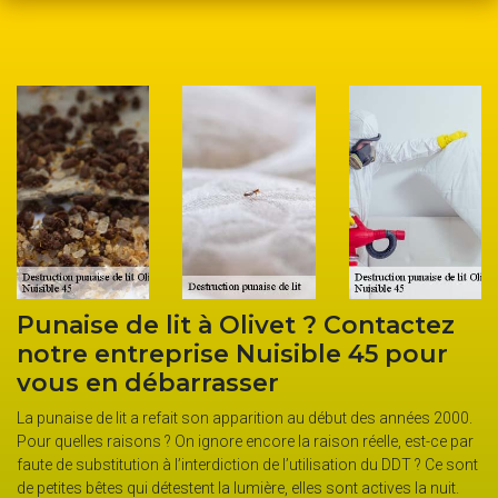
 Contactez
Élimination des punaises de
e 45 pour
un traitement thermique a
l’entreprise Nuisible 45
but des années 2000.
L’entreprise Nuisible 45 est à la disposition de tous
on réelle, est-ce par
particuliers et professionnels (hôtels…). Il faut savo
ation du DDT ? Ce sont
occupants (locataire…) peuvent faire appel à une en
ont actives la nuit.
d’élimination d’insectes nuisibles sans attendre l’av