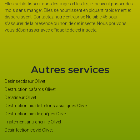
et peuvent passer des
propriétaire. Pour avoir des résultats fiables, l’entr
uant rapidement et
premier lieu un diagnostic pour savoir l’étendue de l
ible 45 pour
stade de la majorité des punaises. Si l’infestation e
te. Nous pouvons
primaire, la lutte thermique peut suffire sans ajouter
e.
Avec cette technique, l’occupant n’est pas obligé de q
L’efficacité est immédiate, mais sans rémanence d
Autres services
Désinsectiseur Olivet
Destruction cafards Olivet
Dératiseur Olivet
Destruction nid de frelons asiatiques Olivet
Destruction nid de guêpes Olivet
Traitement anti-chenille Olivet
Désinfection covid Olivet