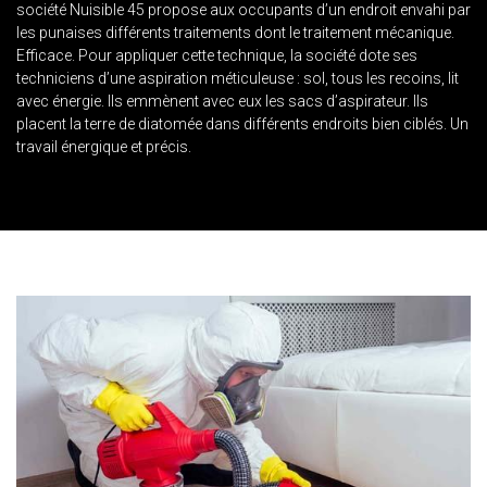
société Nuisible 45 propose aux occupants d’un endroit envahi par
les punaises différents traitements dont le traitement mécanique.
Efficace. Pour appliquer cette technique, la société dote ses
techniciens d’une aspiration méticuleuse : sol, tous les recoins, lit
avec énergie. Ils emmènent avec eux les sacs d’aspirateur. Ils
placent la terre de diatomée dans différents endroits bien ciblés. Un
travail énergique et précis.