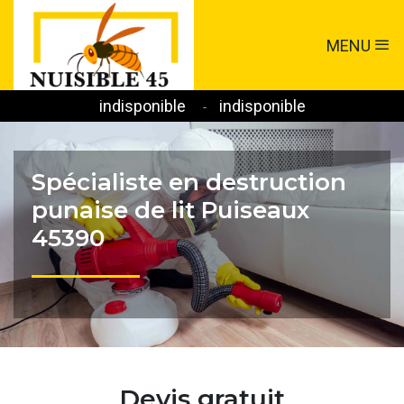
MENU
indisponible
indisponible
-
Spécialiste en destruction
punaise de lit Puiseaux
45390
Devis gratuit