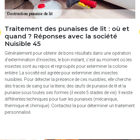
Traitement des punaises de lit : où et
D
quand ? Réponses avec la société
P
Nuisible 45
a
Généralement pour obtenir de bons résultats dans une opération
Po
d’extermination d’insectes, le bon instant, c’est au moment où les
de
insectes sont au repos et regroupés pour exterminer la colonie
se
entière. La société est agréée pour exterminer des insectes
ré
nuisibles. Pour détecter la présence de ces nuisibles, elle cherche
ph
des traces de sang sur la literie, des œufs de punaise de lit et la
me
punaise sous toutes ses formes (il existe 5 stades de vie). Il existe
ob
différentes techniques pour tuer les punaises (mécanique,
tr
thermique et chimique). Contactez-la pour déterminer un traitement
tr
personnalisé.
de