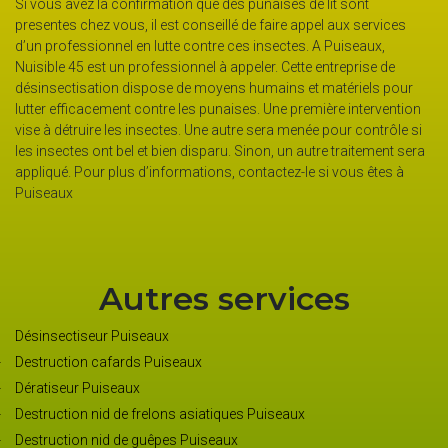
n que des punaises de lit sont
L’entreprise Nuisible 45 est à la
conseillé de faire appel aux services
particuliers et professionnels (hô
 contre ces insectes. A Puiseaux,
occupants (locataire…) peuvent f
nnel à appeler. Cette entreprise de
d’élimination d’insectes nuisible
de moyens humains et matériels pour
propriétaire. Pour avoir des résul
les punaises. Une première intervention
premier lieu un diagnostic pour s
. Une autre sera menée pour contrôle si
stade de la majorité des punaises
 disparu. Sinon, un autre traitement sera
primaire, la lutte thermique peut 
mations, contactez-le si vous êtes à
Avec cette technique, l’occupant n
L’efficacité est immédiate, mai
Autres services
Désinsectiseur Puiseaux
Destruction cafards Puiseaux
Dératiseur Puiseaux
Destruction nid de frelons asiatiques Puiseaux
Destruction nid de guêpes Puiseaux