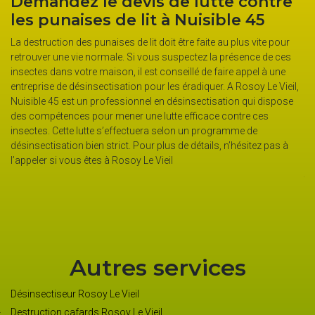
Demandez le devis de lutte contre
E
les punaises de lit à Nuisible 45
d
a
La destruction des punaises de lit doit être faite au plus vite pour
retrouver une vie normale. Si vous suspectez la présence de ces
Co
insectes dans votre maison, il est conseillé de faire appel à une
pu
entreprise de désinsectisation pour les éradiquer. A Rosoy Le Vieil,
po
Nuisible 45 est un professionnel en désinsectisation qui dispose
te
n’
des compétences pour mener une lutte efficace contre ces
de
insectes. Cette lutte s’effectuera selon un programme de
hô
désinsectisation bien strict. Pour plus de détails, n’hésitez pas à
fr
l’appeler si vous êtes à Rosoy Le Vieil
ef
ns
te
pu
Autres services
Désinsectiseur Rosoy Le Vieil
Destruction cafards Rosoy Le Vieil