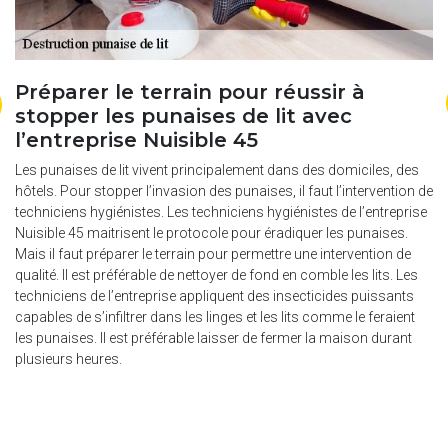
y
Préparer le terrain pour réussir à
T
re
stopper les punaises de lit avec
L
l’entreprise Nuisible 45
s
d
Les punaises de lit vivent principalement dans des domiciles, des
hôtels. Pour stopper l’invasion des punaises, il faut l’intervention de
re.
Ce
techniciens hygiénistes. Les techniciens hygiénistes de l’entreprise
ie
C’
Nuisible 45 maitrisent le protocole pour éradiquer les punaises.
t
de
Mais il faut préparer le terrain pour permettre une intervention de
de
qualité. Il est préférable de nettoyer de fond en comble les lits. Les
res
as
techniciens de l’entreprise appliquent des insecticides puissants
de
capables de s’infiltrer dans les linges et les lits comme le feraient
 45
po
les punaises. Il est préférable laisser de fermer la maison durant
ap
plusieurs heures.
pa