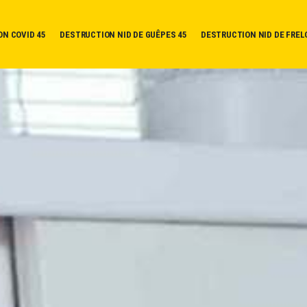
ON COVID 45
DESTRUCTION NID DE GUÊPES 45
DESTRUCTION NID DE FREL