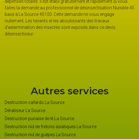
dépenses totales. Il est établi gratuitement et rapidement si vous
par
faites la demande au professionnel de désinsectisation Nuisible 45
e
dés
basé à La Source 45100. Cette demande ne vous engage
45.
nullement. Les tenants et les aboutissants des travaux
pre
d’extermination des insectes sont exposés dans ce devis
fre
désinsectiseur.
mou
ou 
don
rap
Autres services
Destruction cafards La Source
Dératiseur La Source
Destruction punaise de lit La Source
Destruction nid de frelons asiatiques La Source
Destruction nid de guêpes La Source