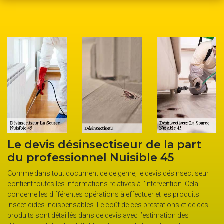
Le devis désinsectiseur de la part
L
du professionnel Nuisible 45
Nu
s
fr
Comme dans tout document de ce genre, le devis désinsectiseur
p
contient toutes les informations relatives à l’intervention. Cela
c
concerne les différentes opérations à effectuer et les produits
insecticides indispensables. Le coût de ces prestations et de ces
Les
produits sont détaillés dans ce devis avec l’estimation des
pro