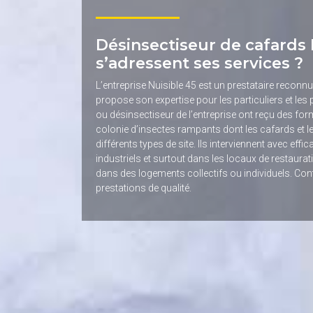
Désinsectiseur de cafards N
s’adressent ses services ?
L’entreprise Nuisible 45 est un prestataire reconn
propose son expertise pour les particuliers et les
ou désinsectiseur de l’entreprise ont reçu des fo
colonie d’insectes rampants dont les cafards et les
différents types de site. Ils interviennent avec e
industriels et surtout dans les locaux de restauratio
dans des logements collectifs ou individuels. Con
prestations de qualité.