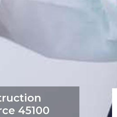
truction
rce 45100