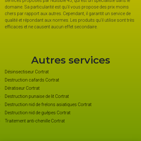
e
et sans engagement si vous en faites la demande. Pour ce faire, il
s
vous suffit de remplir le court formulaire de devis affiché sur son
de
site.Sachez qu'il peut travailleur sur tous les types de surface et
très
vous garantit une intervention sûre et abordable. Appelez-le pour
plus de détails.
Autres services
Désinsectiseur Cortrat
Destruction cafards Cortrat
Dératiseur Cortrat
Destruction punaise de lit Cortrat
Destruction nid de frelons asiatiques Cortrat
Destruction nid de guêpes Cortrat
Traitement anti-chenille Cortrat