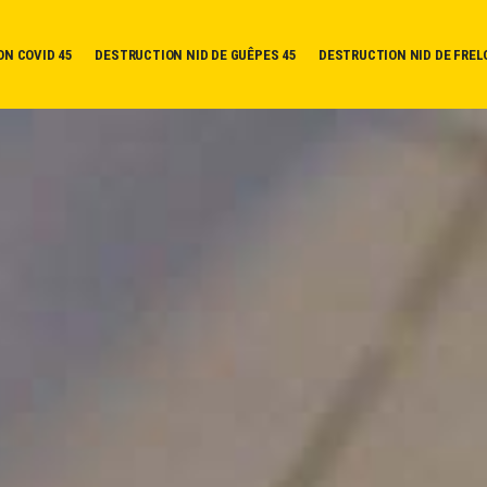
ON COVID 45
DESTRUCTION NID DE GUÊPES 45
DESTRUCTION NID DE FREL