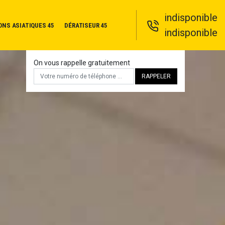
indisponible
ONS ASIATIQUES 45
DÉRATISEUR 45
indisponible
On vous rappelle gratuitement