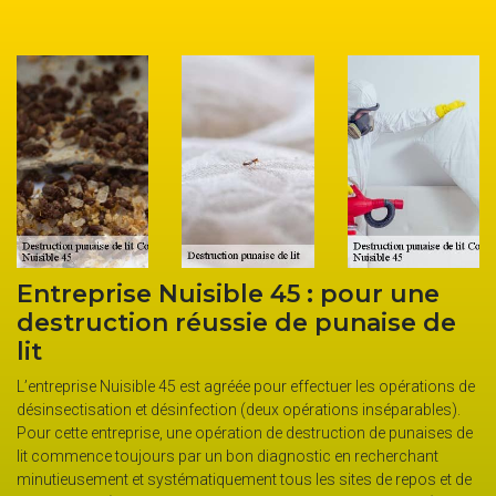
Entreprise Nuisible 45 : pour une
D
destruction réussie de punaise de
e
lit
La
os
d’
L’entreprise Nuisible 45 est agréée pour effectuer les opérations de
bé
désinsectisation et désinfection (deux opérations inséparables).
l’
Pour cette entreprise, une opération de destruction de punaises de
sp
lit commence toujours par un bon diagnostic en recherchant
di
minutieusement et systématiquement tous les sites de repos et de