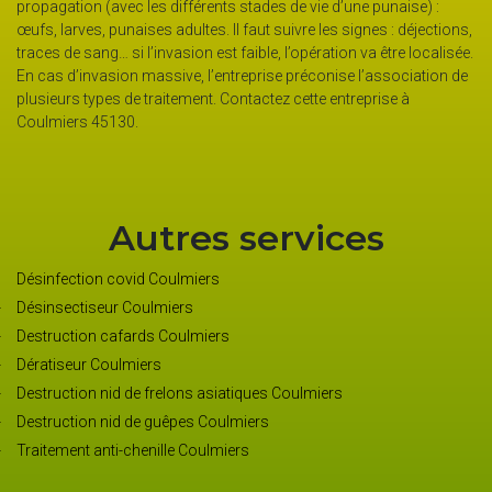
 à
di
propagation (avec les différents stades de vie d’une punaise) :
l’
œufs, larves, punaises adultes. Il faut suivre les signes : déjections,
av
traces de sang… si l’invasion est faible, l’opération va être localisée.
as
En cas d’invasion massive, l’entreprise préconise l’association de
plusieurs types de traitement. Contactez cette entreprise à
Coulmiers 45130.
Autres services
Désinfection covid Coulmiers
Désinsectiseur Coulmiers
Destruction cafards Coulmiers
Dératiseur Coulmiers
Destruction nid de frelons asiatiques Coulmiers
Destruction nid de guêpes Coulmiers
Traitement anti-chenille Coulmiers