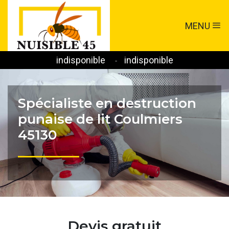
MENU
indisponible
indisponible
-
Spécialiste en destruction
punaise de lit Coulmiers
45130
Devis gratuit